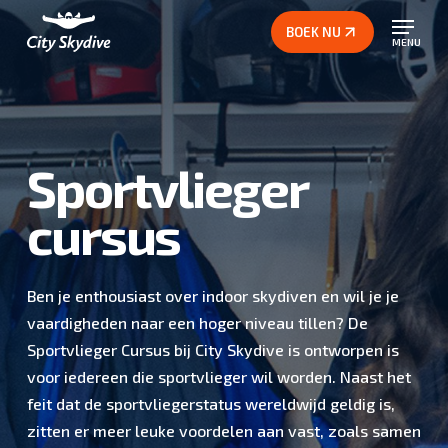
Ga
BOEK NU
naar
MENU
hoofdinhoud
Close
Menu
Sportvlieger
cursus
Ben je enthousiast over indoor skydiven en wil je je
vaardigheden naar een hoger niveau tillen? De
Sportvlieger Cursus bij City Skydive is ontworpen is
voor iedereen die sportvlieger wil worden. Naast het
feit dat de sportvliegerstatus wereldwijd geldig is,
zitten er meer leuke voordelen aan vast, zoals samen