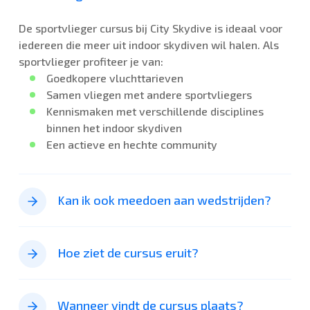
De sportvlieger cursus bij City Skydive is ideaal voor
iedereen die meer uit indoor skydiven wil halen. Als
sportvlieger profiteer je van:
Goedkopere vluchttarieven
Samen vliegen met andere sportvliegers
Kennismaken met verschillende disciplines
binnen het indoor skydiven
Een actieve en hechte community
Kan ik ook meedoen aan wedstrijden?
Zeker! City Skydive organiseert regelmatig
wedstrijden voor diverse disciplines en niveaus.
Hoe ziet de cursus eruit?
Vraag gerust een instructeur naar de mogelijkheden.
De cursus duurt ongeveer 3 uur en bevat:
15 minuten vliegtijd (verdeeld over 2 blokken)
Wanneer vindt de cursus plaats?