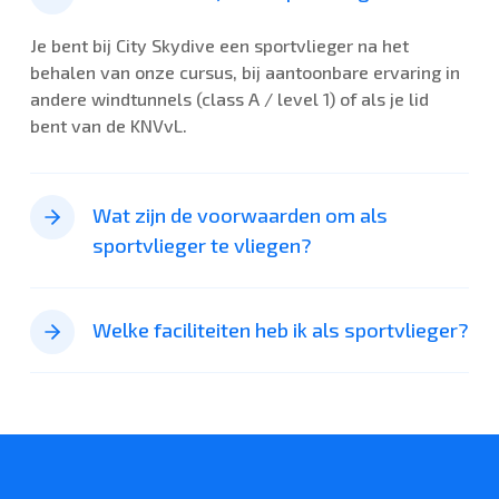
Je bent bij City Skydive een sportvlieger na het
behalen van onze cursus, bij aantoonbare ervaring in
andere windtunnels (class A / level 1) of als je lid
bent van de KNVvL.
Wat zijn de voorwaarden om als
sportvlieger te vliegen?
Om als sportvlieger te vliegen, moet je aan een van
de volgende voorwaarden voldoen:
Welke faciliteiten heb ik als sportvlieger?
Het afronden van onze Sportvlieger Cursus
Aantoonbare ervaring als zelfstandig vlieger bij
City Skydive biedt sportvliegers de volgende
een ander indoor skydivecentrum
faciliteiten:
Ten minste 25 geregistreerde skydives (outdoor)
Toegang tot de afgesloten teamroom
Een succesvolle vliegtest afleggen bij een van
Kluisjes
onze instructeurs
Douche en toilet