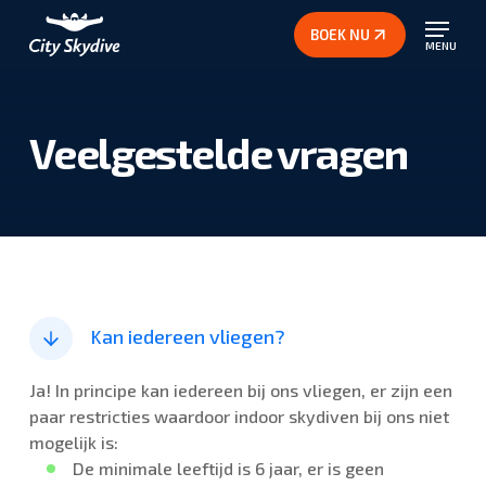
Ga
BOEK NU
naar
MENU
hoofdinhoud
Close
Menu
Veelgestelde vragen
Kan iedereen vliegen?
Ja! In principe kan iedereen bij ons vliegen, er zijn een
paar restricties waardoor indoor skydiven bij ons niet
mogelijk is:
De minimale leeftijd is 6 jaar, er is geen