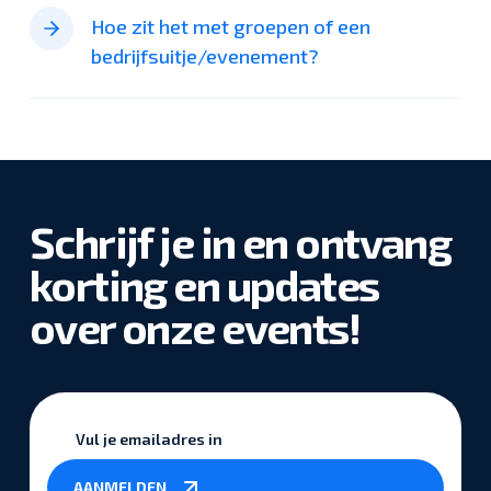
communiceren met je instructeur. Als ervaren
is met veel glas ontworpen zodat bezoekers een
Hoe zit het met groepen of een
sportvlieger mag je de gehele vliegkamer gebruiken.
prettige kijkervaring hebben zowel vanaf de
bedrijfsuitje/evenement?
vliegvloer als op het terras “de rode wing” .
Jouw event waar de komende jaren nog over
gesproken wordt, is bij ons. Graag ontvangen we jouw
personeel, relaties, vrienden of vereniging om ze een
onvergetelijk gevoel te geven in onze tunnels.
Tijdens jullie bezoek is er de mogelijkheid om onze
Schrijf je in en ontvang
uitgebreide bar af te kopen. Ook kunnen we jullie
verblijf verder aankleden met een goede
korting en updates
cateringservice, van een simpele snack tot een
over onze events!
uitgebreid buffet. Graag bespreken we vooraf jullie
wensen.
Groepen tot negen personen kunnen hun vluchten
boeken via ons online boekingssysteem. Kijk op
onderstaande link voor meer info.
Vul
Bedrijven en Groepen pagina
je
emailadres
AANMELDEN