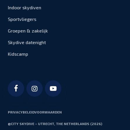
Indoor skydiven
Sportvliegers
Groepen & zakelijk
Skydive datenight
Kidscamp
Bezoek onze Facebook pagina
Bezoek ons Instagram profiel
Bezoek ons YouTube kanaal
PRIVACYBELEID
VOORWAARDEN
@CITY SKYDIVE – UTRECHT, THE NETHERLANDS (
2026
)